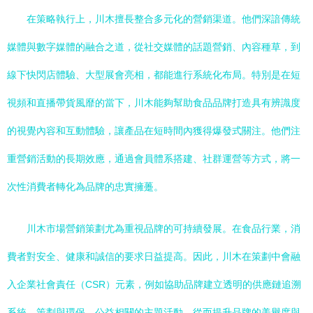
在策略執行上，川木擅長整合多元化的營銷渠道。他們深諳傳統
媒體與數字媒體的融合之道，從社交媒體的話題營銷、內容種草，到
線下快閃店體驗、大型展會亮相，都能進行系統化布局。特別是在短
視頻和直播帶貨風靡的當下，川木能夠幫助食品品牌打造具有辨識度
的視覺內容和互動體驗，讓產品在短時間內獲得爆發式關注。他們注
重營銷活動的長期效應，通過會員體系搭建、社群運營等方式，將一
次性消費者轉化為品牌的忠實擁躉。
川木市場營銷策劃尤為重視品牌的可持續發展。在食品行業，消
費者對安全、健康和誠信的要求日益提高。因此，川木在策劃中會融
入企業社會責任（CSR）元素，例如協助品牌建立透明的供應鏈追溯
系統，策劃與環保、公益相關的主題活動，從而提升品牌的美譽度與